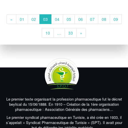
«
01
02
03
04
05
06
07
08
09
10
…
33
»
Le premier texte organisant la profession pharmaceutique fut le décret
beylical du 15/06/1888. En 1910 – Création de la 1ère organisation
pharmaceutique : Association Générale des pharmaciens...
Le premier syndicat pharmaceutique en Tunisie, a été crée en 1933, il
s’appelait « Syndicat Pharmaceutique de Tunisie » (SPT). Il avait pour
but de défendre les intérêts matériels...