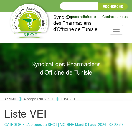
Espace adhérents
Contactez-nous
Toggle
navigati
Syndicat des Pharmaciens
d'Officine de Tunisie
Accueil
A propos du SPOT
Liste VEI
Liste VEI
CATÉGORIE : A propos du SPOT | MODIFIÉ Mardi 04 août 2026 - 08:28:57