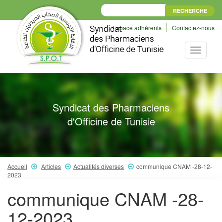
Espace adhérents
Contactez-nous
Toggle
navigati
Syndicat des Pharmaciens
d'Officine de Tunisie
Accueil
Articles
Actualités diverses
communique CNAM -28-12-
2023
communique CNAM -28-
12-2023