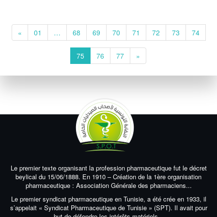
«
01
…
68
69
70
71
72
73
74
75
76
77
»
Le premier texte organisant la profession pharmaceutique fut le décret
beylical du 15/06/1888. En 1910 – Création de la 1ère organisation
pharmaceutique : Association Générale des pharmaciens...
Le premier syndicat pharmaceutique en Tunisie, a été crée en 1933, il
s’appelait « Syndicat Pharmaceutique de Tunisie » (SPT). Il avait pour
but de défendre les intérêts matériels...