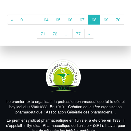
«
01
…
64
65
66
67
68
69
70
71
72
…
77
»
Le premier texte organisant la profession pharmaceutique fut le décret
beylical du 15/06/1888. En 1910 – Création de la 1ère organisation
pharmaceutique : Association Générale des pharmaciens...
Le premier syndicat pharmaceutique en Tunisie, a été crée en 1933, il
s’appelait « Syndicat Pharmaceutique de Tunisie » (SPT). Il avait pour
but de défendre les intérêts matériels...