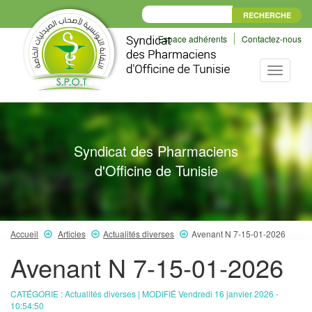
Espace adhérents
Contactez-nous
Toggle
navigati
Syndicat des Pharmaciens
d'Officine de Tunisie
Accueil
Articles
Actualités diverses
Avenant N 7-15-01-2026
Avenant N 7-15-01-2026
CATÉGORIE : Actualités diverses | MODIFIÉ Vendredi 16 janvier 2026 -
10:54:50